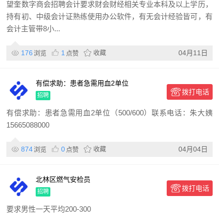
望奎数字商会招聘会计要求财会财经相关专业本科及以上学历，
持有初、中级会计证熟练使用办公软件，有无会计经验皆可，有
会计主管带8小...
176
1
收藏
04月11日
浏览
点赞
有偿求助：患者急需用血2单位
拨打电话
（500/600）联系电话：朱大
招聘
有偿求助：患者急需用血2单位（500/600）联系电话：朱大姨
15665088000
874
0
收藏
04月04日
浏览
点赞
北林区燃气安检员
拨打电话
招聘
要求男性一天平均200-300