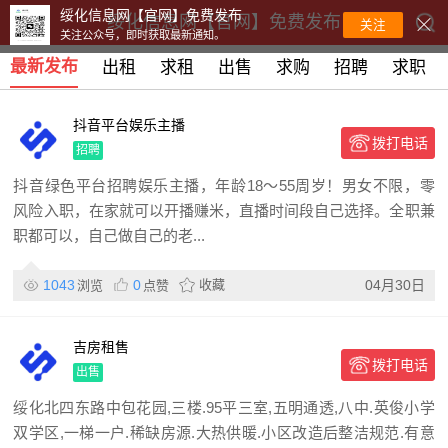
绥化信息网【官网】免费发布
绥化信息网【官网】免费发布
关注
关注公众号，即时获取最新通知。
最新发布
出租
求租
出售
求购
招聘
求职
抖音平台娱乐主播
拨打电话
招聘
抖音绿色平台招聘娱乐主播，年龄18～55周岁！男女不限，零
风险入职，在家就可以开播赚米，直播时间段自己选择。全职兼
职都可以，自己做自己的老...
1043
0
收藏
04月30日
浏览
点赞
吉房租售
拨打电话
出售
绥化北四东路中包花园,三楼.95平三室,五明通透,八中.英俊小学
双学区,一梯一户.稀缺房源.大热供暖.小区改造后整洁规范.有意