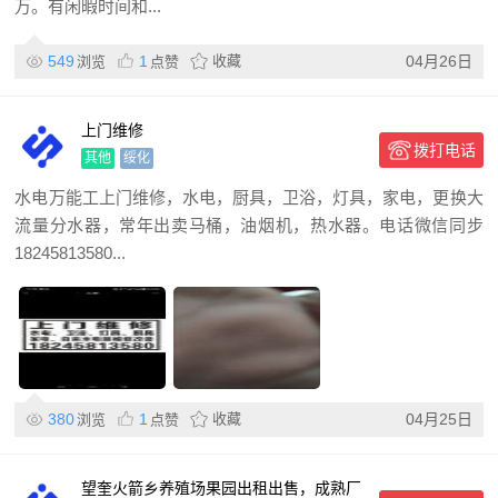
万。有闲暇时间和...
549
1
收藏
04月26日
浏览
点赞
上门维修
拨打电话
其他
绥化
水电万能工上门维修，水电，厨具，卫浴，灯具，家电，更换大
流量分水器，常年出卖马桶，油烟机，热水器。电话微信同步
18245813580...
380
1
收藏
04月25日
浏览
点赞
望奎火箭乡养殖场果园出租出售，成熟厂