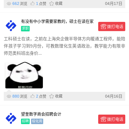
662
1
收藏
04月17日
浏览
点赞
有没有中小学需要家教的，硕士在读在家
拨打电话
呆着无聊，想赚个零花钱
求职
工科硕士在读，之前在上海央企做半导体方向暖通工程师，能陪
伴孩子学习到9月份，可教数理化生英语政治，教学能力有限非
师范类科班出身价...
880
2
收藏
04月16日
浏览
点赞
望奎数字商会招聘会计
拨打电话
招聘
绥化周