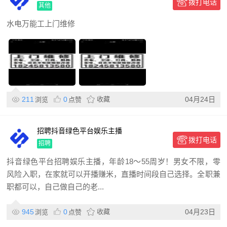
拨打电话
卫
其他
水电万能工上门维修
211
0
收藏
04月24日
浏览
点赞
招聘抖音绿色平台娱乐主播
拨打电话
招聘
抖音绿色平台招聘娱乐主播，年龄18～55周岁！男女不限，零
风险入职，在家就可以开播赚米，直播时间段自己选择。全职兼
职都可以，自己做自己的老...
945
0
收藏
04月23日
浏览
点赞