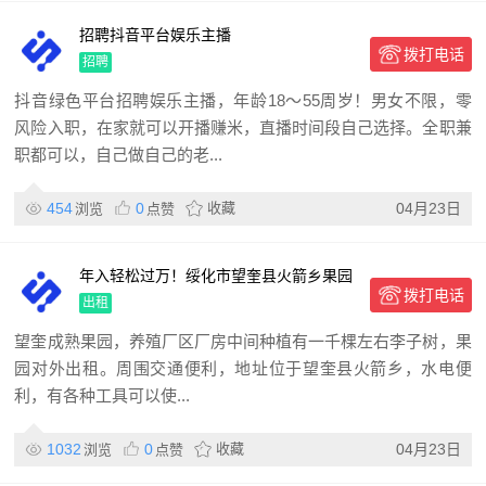
招聘抖音平台娱乐主播
拨打电话
招聘
抖音绿色平台招聘娱乐主播，年龄18～55周岁！男女不限，零
风险入职，在家就可以开播赚米，直播时间段自己选择。全职兼
职都可以，自己做自己的老...
454
0
收藏
04月23日
浏览
点赞
年入轻松过万！绥化市望奎县火箭乡果园
拨打电话
出租
出租
望奎成熟果园，养殖厂区厂房中间种植有一千棵左右李子树，果
园对外出租。周围交通便利，地址位于望奎县火箭乡，水电便
利，有各种工具可以使...
1032
0
收藏
04月23日
浏览
点赞